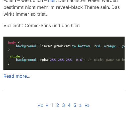
Folien – wie üblich –
hier
. Die nächsten Folien werden
bestimmt nicht mehr im reveal-black Theme sein. Das
wirkt immer so trist.
Vielleicht Comic-Sans und das hier:
body
background
: linear-gradient(
to
bottom
, 
red
, 
orange
 , 
ye
.
slide
background
: rgba(
255
,
255
,
255
, 
0.6
); 
/* nicht ganz so bu
Read more...
««
«
1
2
3
4
5
»
»»